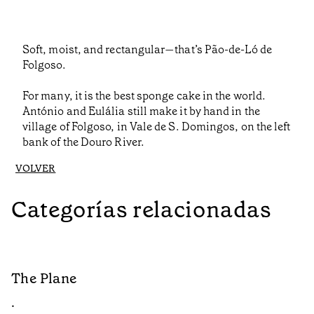
Soft, moist, and rectangular—that’s Pão-de-Ló de
Folgoso.
For many, it is the best sponge cake in the world.
António and Eulália still make it by hand in the
village of Folgoso, in Vale de S. Domingos, on the left
bank of the Douro River.
VOLVER
Categorías relacionadas
The Plane
B
•
•