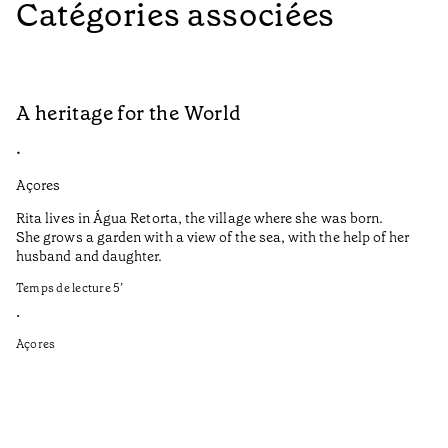
Catégories associées
A heritage for the World
L
•
•
Açores
Aç
Rita lives in Água Retorta, the village where she was born.
Hi
She grows a garden with a view of the sea, with the help of her
bo
husband and daughter.
Ma
so
Temps de lecture
5
’
an
is
•
Açores
Te
•
Aç