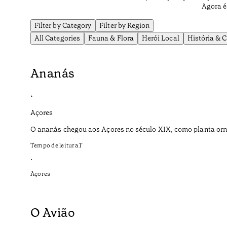
Agora é
Filter by Category
Filter by Region
All Categories
Fauna & Flora
Herói Local
História & C
Ananás
•
Açores
O ananás chegou aos Açores no século XIX, como planta ornam
Tempo de leitura
1
’
•
Açores
O Avião