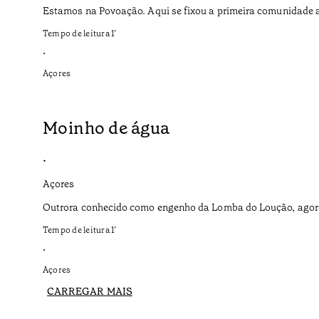
Estamos na Povoação. Aqui se fixou a primeira comunidade a
Tempo de leitura
1
’
•
Açores
Moinho de água
•
Açores
Outrora conhecido como engenho da Lomba do Loução, agora
Tempo de leitura
1
’
•
Açores
CARREGAR MAIS