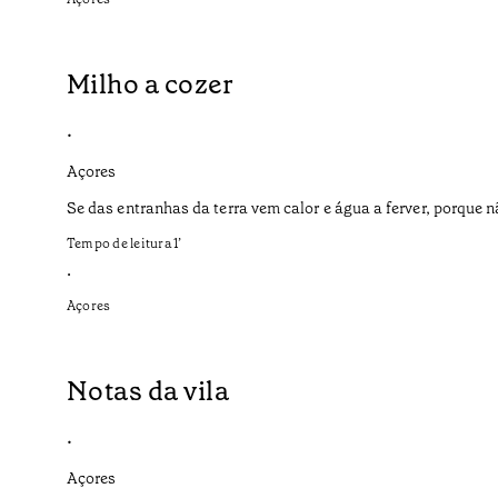
Milho a cozer
•
Açores
Se das entranhas da terra vem calor e água a ferver, porque 
Tempo de leitura
1
’
•
Açores
Notas da vila
•
Açores