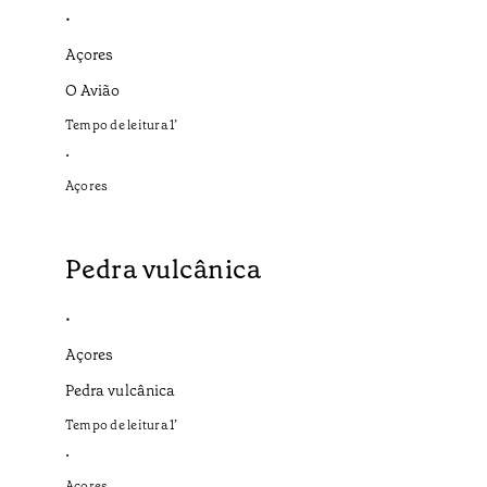
•
Açores
O Avião
Tempo de leitura
1
’
•
Açores
Pedra vulcânica
•
Açores
Pedra vulcânica
Tempo de leitura
1
’
•
Açores