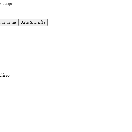
 e aqui.
tronomia
Arts & Crafts
línio.