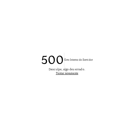
500
Erro Interno do Servidor
Desculpe, algo deu errado.
Tentar novamente