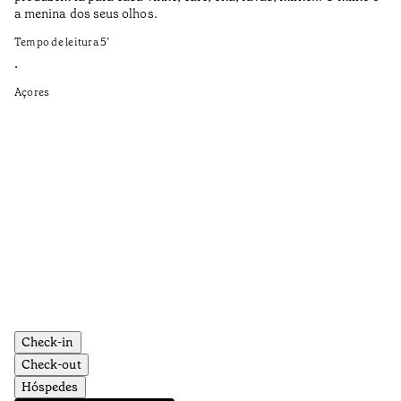
a menina dos seus olhos.
Te
Tempo de leitura
5
’
•
•
Aç
Açores
Check-in
Check-out
Hóspedes