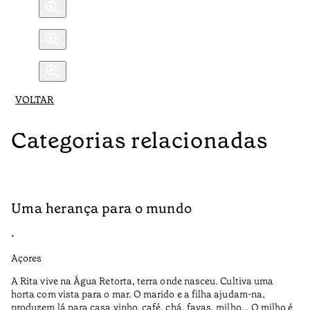
VOLTAR
Categorias relacionadas
Uma herança para o mundo
A
•
•
Açores
Aç
A Rita vive na Água Retorta, terra onde nasceu. Cultiva uma
Os
horta com vista para o mar. O marido e a filha ajudam-na,
pr
produzem lá para casa vinho, café, chá, favas, milho... O milho é
19