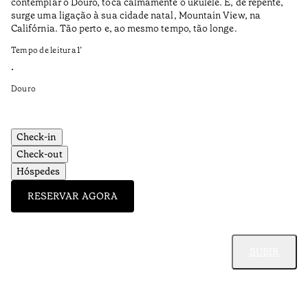
contemplar o Douro, toca calmamente o ukulele. E, de repente,
Sa
surge uma ligação à sua cidade natal, Mountain View, na
de
Califórnia. Tão perto e, ao mesmo tempo, tão longe.
Te
Tempo de leitura
1
’
•
•
Do
Douro
Check-in
Check-out
Hóspedes
RESERVAR AGORA
SUBIR