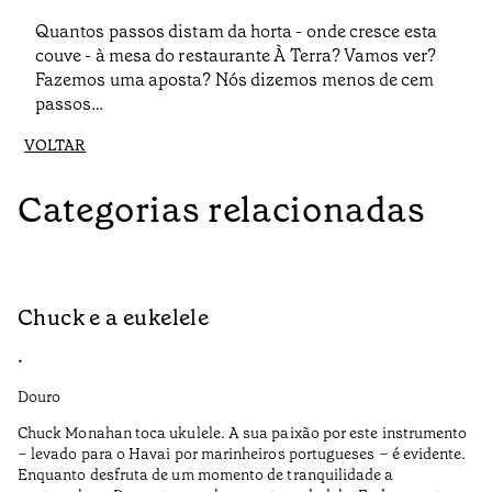
Quantos passos distam da horta - onde cresce esta
couve - à mesa do restaurante À Terra? Vamos ver?
Fazemos uma aposta? Nós dizemos menos de cem
passos…
VOLTAR
Categorias relacionadas
Chuck e a eukelele
P
•
•
Douro
Do
Chuck Monahan toca ukulele. A sua paixão por este instrumento
De
– levado para o Havai por marinheiros portugueses – é evidente.
pa
Enquanto desfruta de um momento de tranquilidade a