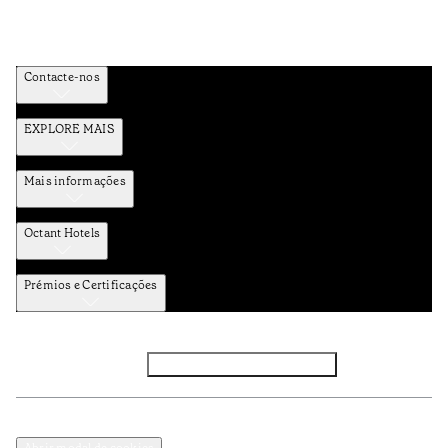
Contacte-nos
EXPLORE MAIS
Mais informações
Octant Hotels
Prémios e Certificações
Facebook
Instagram
Subscrever NEWSLETTER
Política de Privacidade e Dados Pessoais
Termos e Condições