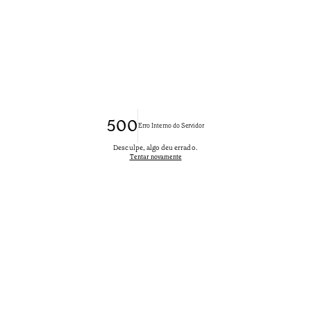
500
Erro Interno do Servidor
Desculpe, algo deu errado.
Tentar novamente