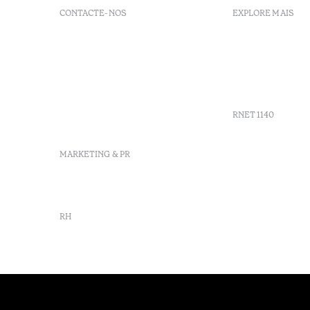
CONTACTE-NOS
EXPLORE MAIS
+351 281 530 600
Políticas d
R. de Real Village - Praia
FAQs
Verde
GDS
info-
Agenda
praiaverde@octanthotels.com
reservations-
RNET 1140
praiaverde@octanthotels.com
MARKETING & PR
marketing@octanthotels.com
RH
rh@octanthotels.com