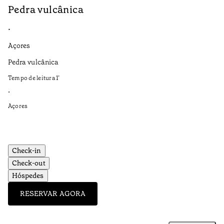
Pedra vulcânica
N
•
•
Açores
Aç
Pedra vulcânica
Es
a 
Tempo de leitura
1
’
Te
•
•
Açores
Aç
Check-in
Check-out
Hóspedes
RESERVAR AGORA