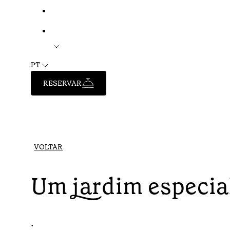
PT
RESERVAR
VOLTAR
Um jardim especia
•