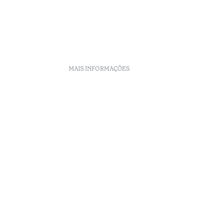
MAIS INFORMAÇÕES
e Reservas
Recrutamento
Livro de reclamações
Centro de Arbitragem
Canal de denúncias