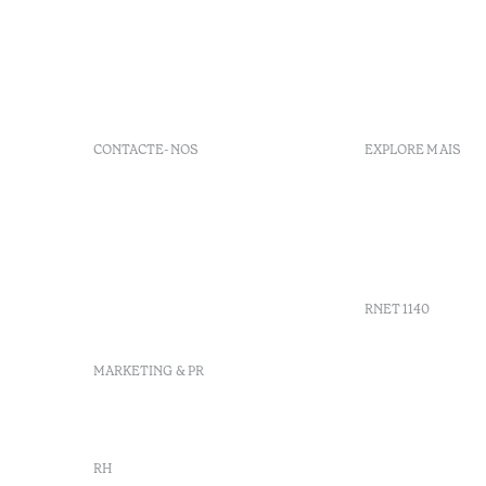
CONTACTE-NOS
EXPLORE MAIS
+351 281 530 600
Políticas d
R. de Real Village - Praia
FAQs
Verde
GDS
info-
Agenda
praiaverde@octanthotels.com
reservations-
RNET 1140
praiaverde@octanthotels.com
MARKETING & PR
marketing@octanthotels.com
RH